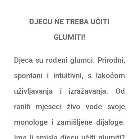
DJECU NE TREBA UČITI
GLUMITI!
Djeca su rođeni glumci. Prirodni,
spontani i intuitivni, s lakoćom
uživljavanja i izražavanja. Od
ranih mjeseci živo vode svoje
monologe i zamišljene dijaloge.
Ima li smisla djecu učiti glumiti?