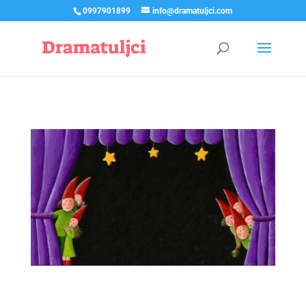
0997901899
info@dramatuljci.com