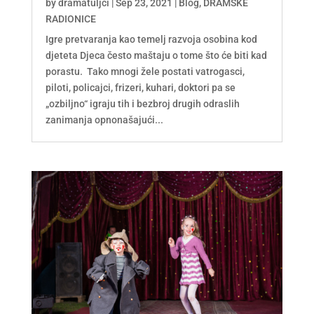
by
dramatuljci
|
Sep 23, 2021
|
Blog
,
DRAMSKE
RADIONICE
Igre pretvaranja kao temelj razvoja osobina kod
djeteta Djeca često maštaju o tome što će biti kad
porastu. Tako mnogi žele postati vatrogasci,
piloti, policajci, frizeri, kuhari, doktori pa se
„ozbiljno“ igraju tih i bezbroj drugih odraslih
zanimanja opnonašajući...