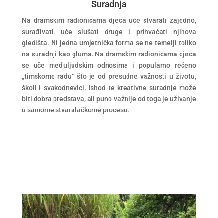
Suradnja
Na dramskim radionicama djeca uče stvarati zajedno,
surađivati, uče slušati druge i prihvaćati njihova
gledišta. Ni jedna umjetnička forma se ne temelji toliko
na suradnji kao gluma. Na dramskim radionicama djeca
se uče međuljudskim odnosima i popularno rečeno
„timskome radu“ što je od presudne važnosti u životu,
školi i svakodnevici. Ishod te kreativne suradnje može
biti dobra predstava, ali puno važnije od toga je uživanje
u samome stvaralačkome procesu.