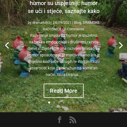
humor su uspješniji: humor
se uči i stječe, saznajte kako
by
dramatuljci
|
24/09/2021
|
Blog
,
DRAMSKE
RADIONICE
| 0 Comments
Razvijanje smisla za humor je izuzetno
važno za emocionalni i društveni razvoj
djeteta. Dijete koje ima razvijen smisao za
humor sposobno je primjećivati ono što je
smješno kod sebe i drugih te interpretirati
stvarnost koja ga okružuje na komičan
način. Istraživanja...
Read More