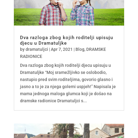
Dva razloga zbog kojih roditelji upisuju
djecu u Dramatuljke
by
dramatuljci
|
Apr 7, 2021
|
Blog
,
DRAMSKE
RADIONICE
Dva razloga zbog kojih roditelji djecu upisuju u
Dramatuljke “Moj sramežljivko se oslobodio,
nastupio pred svim roditeljima, govorio glasno i
jasno a to je za njega golemi uspjeh!” Napisala je
mama jednoga maloga glumca koji je došao na
dramske radionice Dramatuljci s...