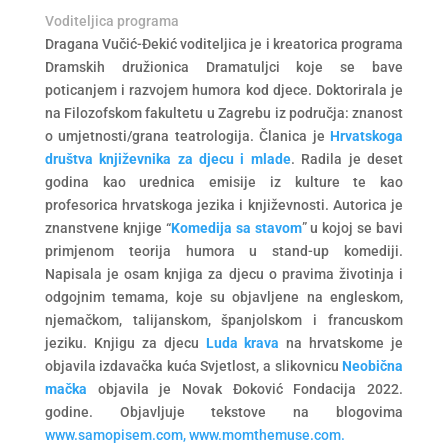
Voditeljica programa
Dragana Vučić-Đekić voditeljica je i kreatorica programa
Dramskih družionica Dramatuljci koje se bave
poticanjem i razvojem humora kod djece. Doktorirala je
na Filozofskom fakultetu u Zagrebu iz područja: znanost
o umjetnosti/grana teatrologija. Članica je
Hrvatskoga
društva književnika za djecu i mlade
. Radila je deset
godina kao urednica emisije iz kulture te kao
profesorica hrvatskoga jezika i književnosti. Autorica je
znanstvene knjige “
Komedija sa stavom
” u kojoj se bavi
primjenom teorija humora u stand-up komediji.
Napisala je osam knjiga za djecu o pravima životinja i
odgojnim temama, koje su objavljene na engleskom,
njemačkom, talijanskom, španjolskom i francuskom
jeziku. Knjigu za djecu
Luda krava
na hrvatskome je
objavila izdavačka kuća Svjetlost, a slikovnicu
Neobična
mačka
objavila je Novak Đoković Fondacija 2022.
godine. Objavljuje tekstove na blogovima
www.samopisem.com, www.momthemuse.com.