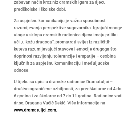
zabavan način kroz niz dramskih igara za djecu
predškolske i školske dobi.
Za uspješnu komunikaciju je važna sposobnost
razumijevanja perspektive sugovornika. Igrajući mnoge
uloge u sklopu dramskih radionica djeca imaju priliku
ući „u kožu drugoga“, promatrati svijet iz različitih
kuteva razumijevajući stavove i emocije drugoga što
doprinosi razvijanju tolerancije i empatije – osobina
ključnih za uspješnu komunikaciju i međuljudske
odnose.
U tijeku su upisi u dramske radionice Dramatuljci –
društvo ograničene ozbiljnosti, za predškolarce od 4 do
6 godina i za školarce od 7 do 11 godina. Radionice vodi
dr.sc. Dragana Vučić Đekić. Više informacija na
www.dramatuljci.com.