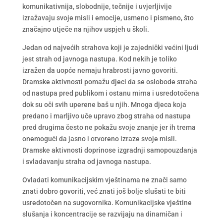
komunikativnija, slobodnije, tečnije i uvjerljivije
izražavaju svoje misli i emocije, usmeno i pismeno, što
značajno utječe na njihov uspjeh u školi.
Jedan od najvećih strahova koji je zajednički većini ljudi
jest strah od javnoga nastupa. Kod nekih je toliko
izražen da uopće nemaju hrabrosti javno govoriti.
Dramske aktivnosti pomažu djeci da se oslobode straha
od nastupa pred publikom i ostanu mirna i usredotočena
dok su oči svih uperene baš u njih. Mnoga djeca koja
predano i marljivo uče upravo zbog straha od nastupa
pred drugima često ne pokažu svoje znanje jer ih trema
onemogući da jasno i otvoreno izraze svoje misli.
Dramske aktivnosti doprinose izgradnji samopouzdanja
i svladavanju straha od javnoga nastupa.
Ovladati komunikacijskim vještinama ne znači samo
znati dobro govoriti, već znati još bolje slušati te biti
usredotočen na sugovornika. Komunikacijske vještine
slušanja i koncentracije se razvijaju na dinamičan i