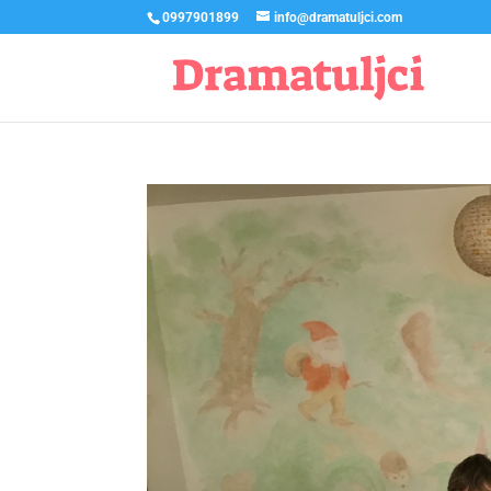
0997901899
info@dramatuljci.com