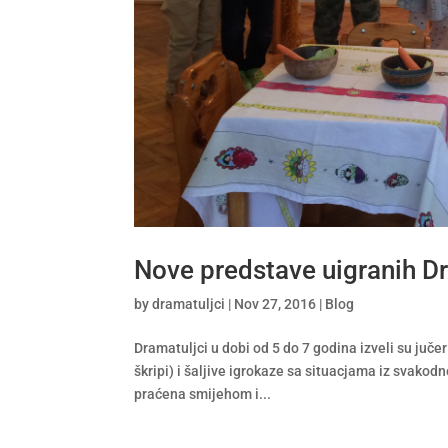
Nove predstave uigranih D
by
dramatuljci
|
Nov 27, 2016
|
Blog
Dramatuljci u dobi od 5 do 7 godina izveli su jučer
škripi) i šaljive igrokaze sa situacjama iz svako
praćena smijehom i...