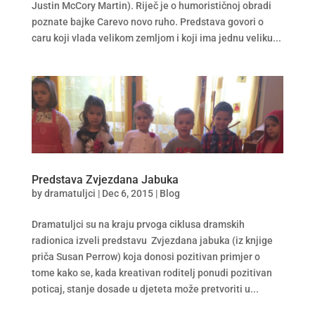
Justin McCory Martin). Riječ je o humorističnoj obradi
poznate bajke Carevo novo ruho. Predstava govori o
caru koji vlada velikom zemljom i koji ima jednu veliku...
Predstava Zvjezdana Jabuka
by
dramatuljci
|
Dec 6, 2015
|
Blog
Dramatuljci su na kraju prvoga ciklusa dramskih
radionica izveli predstavu Zvjezdana jabuka (iz knjige
priča Susan Perrow) koja donosi pozitivan primjer o
tome kako se, kada kreativan roditelj ponudi pozitivan
poticaj, stanje dosade u djeteta može pretvoriti u...