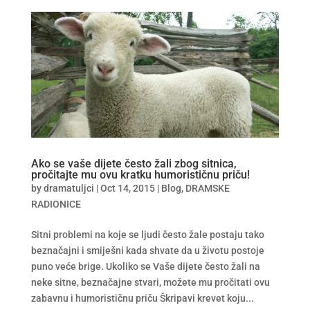
Ako se vaše dijete često žali zbog sitnica,
pročitajte mu ovu kratku humorističnu priču!
by
dramatuljci
|
Oct 14, 2015
|
Blog
,
DRAMSKE
RADIONICE
Sitni problemi na koje se ljudi često žale postaju tako
beznačajni i smiješni kada shvate da u životu postoje
puno veće brige. Ukoliko se Vaše dijete često žali na
neke sitne, beznačajne stvari, možete mu pročitati ovu
zabavnu i humorističnu priču Škripavi krevet koju...