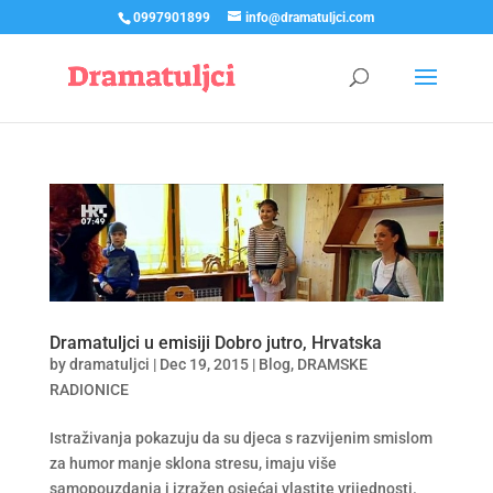
0997901899
info@dramatuljci.com
Dramatuljci u emisiji Dobro jutro, Hrvatska
by
dramatuljci
|
Dec 19, 2015
|
Blog
,
DRAMSKE
RADIONICE
Istraživanja pokazuju da su djeca s razvijenim smislom
za humor manje sklona stresu, imaju više
samopouzdanja i izražen osjećaj vlastite vrijednosti.